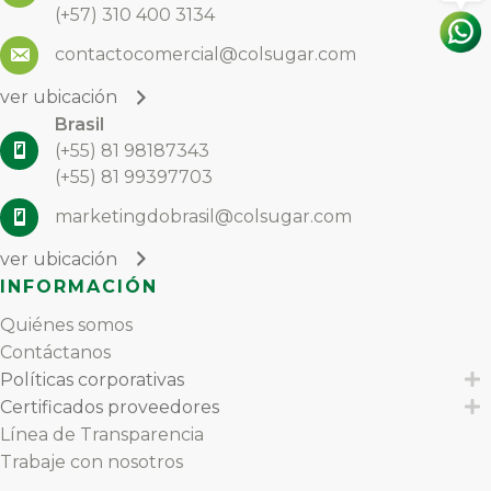
(+57) 310 400 3134
contactocomercial@colsugar.com
ver ubicación
Brasil
(+55) 81 98187343
(+55) 81 99397703
marketingdobrasil@colsugar.com
ver ubicación
INFORMACIÓN
Quiénes somos
Contáctanos
Políticas corporativas
E
Certificados proveedores
E
Línea de Transparencia
Trabaje con nosotros