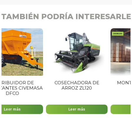
TAMBIÉN PODRÍA INTERESARLE
E
COSECHADORA DE
MONTACARGAS FL2
MASA
ARROZ ZL120
Leer más
Leer más