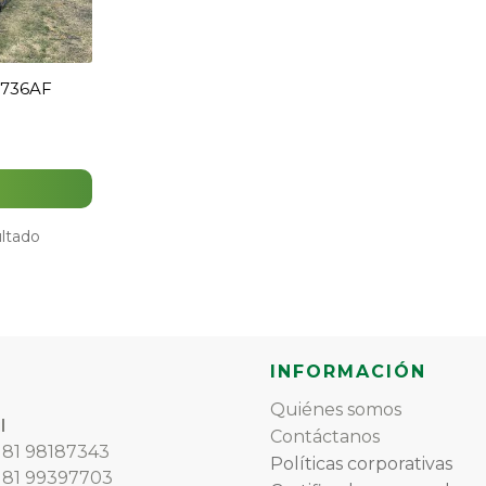
1736AF
s
ultado
INFORMACIÓN
Quiénes somos
l
Contáctanos
) 81 98187343
Políticas corporativas
) 81 99397703