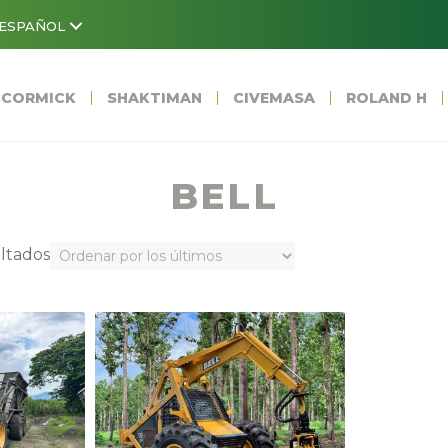
ESPAÑOL
CORMICK
SHAKTIMAN
CIVEMASA
ROLAND H
BELL
Ordenado
ultados
por
los
últimos