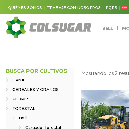
QUIÉNES SOMOS
TRABAJE CON NOSOTROS
PQRS
BELL
MC
BUSCA POR CULTIVOS
Mostrando los 2 res
CAÑA
CEREALES Y GRANOS
FLORES
FORESTAL
Bell
Cargador forestal