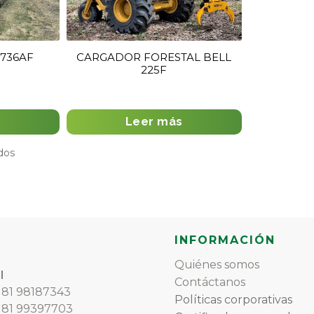
1736AF
CARGADOR FORESTAL BELL
225F
s
Leer más
Ordenado
dos
por
los
últimos
INFORMACIÓN
Quiénes somos
l
Contáctanos
) 81 98187343
Políticas corporativas
) 81 99397703