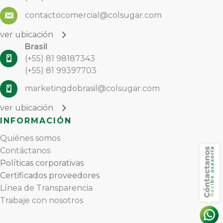
contactocomercial@colsugar.com
ver ubicación
Brasil
(+55) 81 98187343
(+55) 81 99397703
marketingdobrasil@colsugar.com
ver ubicación
INFORMACIÓN
Quiénes somos
Contáctanos
Políticas corporativas
E
Certificados proveedores
E
Línea de Transparencia
Trabaje con nosotros