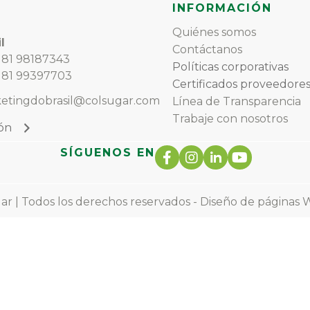
INFORMACIÓN
Quiénes somos
l
Contáctanos
) 81 98187343
Políticas corporativas
) 81 99397703
Certificados proveedore
etingdobrasil@colsugar.com
Línea de Transparencia
Trabaje con nosotros
ión
SÍGUENOS EN
r | Todos los derechos reservados - Diseño de
páginas 