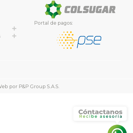
Portal de pagos:
Expand
s
Expand
Web
por P&P Group S.A.S.