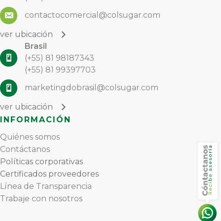
contactocomercial@colsugar.com
ver ubicación
Brasil
(+55) 81 98187343
(+55) 81 99397703
marketingdobrasil@colsugar.com
ver ubicación
INFORMACIÓN
Quiénes somos
Contáctanos
Políticas corporativas
E
Certificados proveedores
E
Línea de Transparencia
Trabaje con nosotros